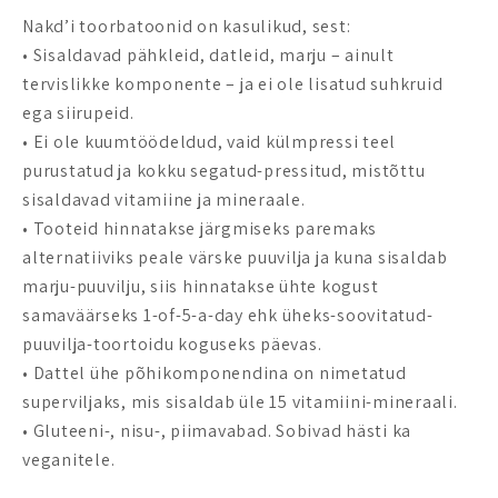
Nakd’i toorbatoonid on kasulikud, sest:
• Sisaldavad pähkleid, datleid, marju – ainult
tervislikke komponente – ja ei ole lisatud suhkruid
ega siirupeid.
• Ei ole kuumtöödeldud, vaid külmpressi teel
purustatud ja kokku segatud-pressitud, mistõttu
sisaldavad vitamiine ja mineraale.
• Tooteid hinnatakse järgmiseks paremaks
alternatiiviks peale värske puuvilja ja kuna sisaldab
marju-puuvilju, siis hinnatakse ühte kogust
samaväärseks 1-of-5-a-day ehk üheks-soovitatud-
puuvilja-toortoidu koguseks päevas.
• Dattel ühe põhikomponendina on nimetatud
superviljaks, mis sisaldab üle 15 vitamiini-mineraali.
• Gluteeni-, nisu-, piimavabad. Sobivad hästi ka
veganitele.