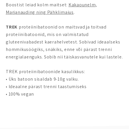
Boostist leiad kolm maitset:
Kakaounelm,
Marjanauding ning Pähklimaius
.
TREK
proteiinibatoonid on maitsvad ja toitvad
proteiinibatoonid, mis on valmistatud
gluteenivabadest kaerahelvetest. Sobivad ideaalseks
hommikusöögiks, snäkiks, enne või pärast trenni
energialaenguks. Sobib nii täiskasvanutele kui lastele.
TREK proteiinibatoonide kasulikkus:
• Üks batoon sisaldab 9-10g valku.
• Ideaalne pärast trenni taastumiseks
• 100% vegan