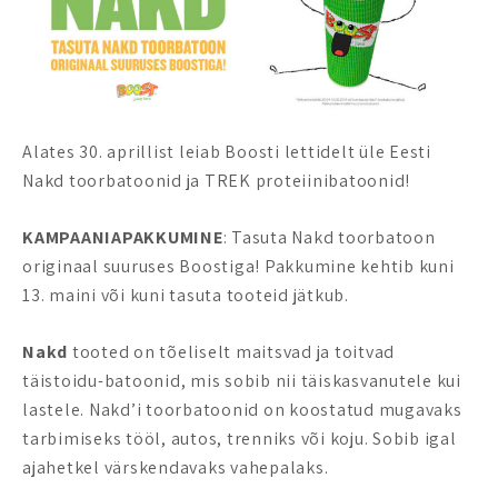
Alates 30. aprillist leiab Boosti lettidelt üle Eesti
Nakd toorbatoonid ja TREK proteiinibatoonid!
KAMPAANIAPAKKUMINE
: Tasuta Nakd toorbatoon
originaal suuruses Boostiga! Pakkumine kehtib kuni
13. maini või kuni tasuta tooteid jätkub.
Nakd
tooted on tõeliselt maitsvad ja toitvad
täistoidu-batoonid, mis sobib nii täiskasvanutele kui
lastele. Nakd’i toorbatoonid on koostatud mugavaks
tarbimiseks tööl, autos, trenniks või koju. Sobib igal
ajahetkel värskendavaks vahepalaks.