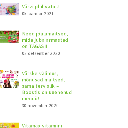
Värvi plahvatus!
05 jaanuar 2021
Need jõulumaitsed,
mida juba armastad
on TAGASI!
02 detsember 2020
Värske välimus,
mõnusad maitsed,
sama tervislik –
Boostis on uuenenud
menüü!
30 november 2020
Vitamax vitamiini