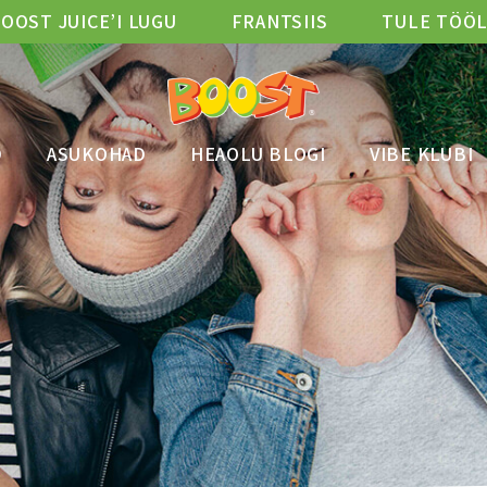
OOST JUICE’I LUGU
FRANTSIIS
TULE TÖÖ
D
ASUKOHAD
HEAOLU BLOGI
VIBE KLUBI