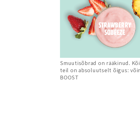
Smuutisõbrad on rääkinud. Kõi
teil on absoluutselt õigus: või
BOOST