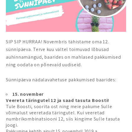
SIP SIP HURRAA! Novembris tähistame oma 12.
sünnipäeva. Terve kuu vältel toimuvad lõbusad
auhinnamängud, baarides on mahlased pakkumised
ning oodata on põnevaid uudiseid.
Sünnipäeva nädalavahetuse pakkumised baarides:
15. november
Veereta täringutel 12 ja saad tasuta Boosti!
Tule Boosti, soorita ost ning meie pakume Sulle
võimalust veeretada täringutel. Kui veeretad
numbrikombinatsiooni 12, siis kingime Sulle tasuta
joogi.
Pakkumine kehtib ainult 15. novembril 2019 a.