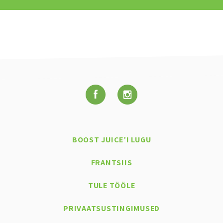
BOOST JUICE’I LUGU
FRANTSIIS
TULE TÖÖLE
PRIVAATSUSTINGIMUSED