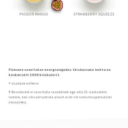
PASSION MANGO
STRAWBERRY SQUEEZE
Päevane soovitatav energiavajadus täiskasvanu kohta on
keskmiselt 2000 kilokalorit.
^
sisaldab kofeiini
†
Boostereid ei soovitata rasedatele ega alla 15-aastastele
lastele, kes võivad tarbida ainult arsti või toitumisspetsialisti
nõusoleku.