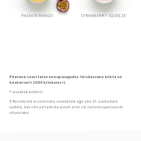
PASSION MANGO
STRAWBERRY SQUEEZE
Päevane soovitatav energiavajadus täiskasvanu kohta on
keskmiselt 2000 kilokalorit.
^
sisaldab kofeiini
†
Boostereid ei soovitata rasedatele ega alla 15-aastastele
lastele, kes võivad tarbida ainult arsti või toitumisspetsialisti
nõusoleku.