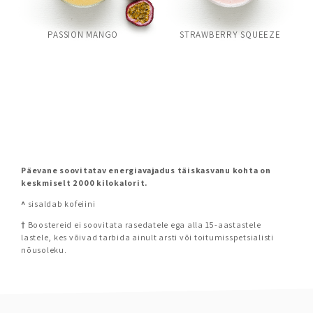
PASSION MANGO
STRAWBERRY SQUEEZE
Päevane soovitatav energiavajadus täiskasvanu kohta on
keskmiselt 2000 kilokalorit.
^
sisaldab kofeiini
†
Boostereid ei soovitata rasedatele ega alla 15-aastastele
lastele, kes võivad tarbida ainult arsti või toitumisspetsialisti
nõusoleku.